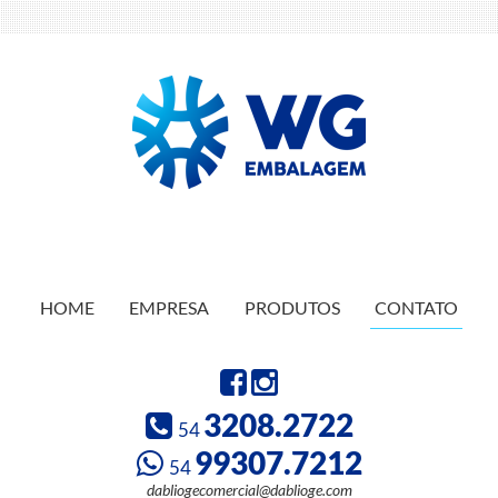
HOME
EMPRESA
PRODUTOS
CONTATO
3208.2722
54
99307.7212
54
dabliogecomercial@dablioge.com