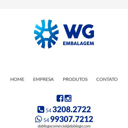
HOME
EMPRESA
PRODUTOS
CONTATO
3208.2722
54
99307.7212
54
dabliogecomercial@dablioge.com