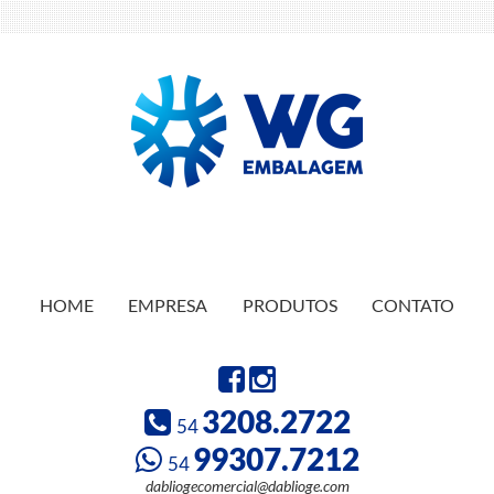
HOME
EMPRESA
PRODUTOS
CONTATO
3208.2722
54
99307.7212
54
dabliogecomercial@dablioge.com