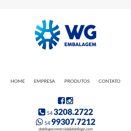
HOME
EMPRESA
PRODUTOS
CONTATO
3208.2722
54
99307.7212
54
dabliogecomercial@dablioge.com