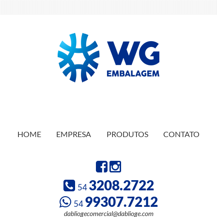
HOME
EMPRESA
PRODUTOS
CONTATO
3208.2722
54
99307.7212
54
dabliogecomercial@dablioge.com