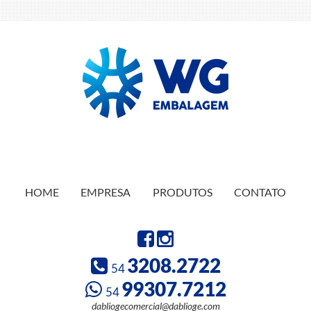
HOME
EMPRESA
PRODUTOS
CONTATO
3208.2722
54
99307.7212
54
dabliogecomercial@dablioge.com