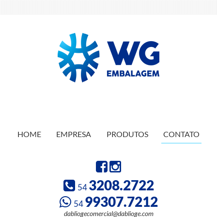
HOME
EMPRESA
PRODUTOS
CONTATO
3208.2722
54
99307.7212
54
dabliogecomercial@dablioge.com