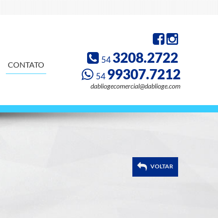
3208.2722
54
CONTATO
99307.7212
54
dabliogecomercial@dablioge.com
VOLTAR