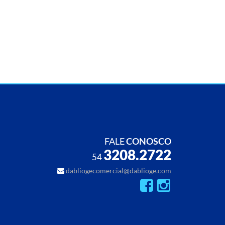
FALE
CONOSCO
3208.2722
54
dabliogecomercial@dablioge.com