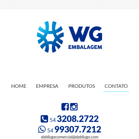
HOME
EMPRESA
PRODUTOS
CONTATO
3208.2722
54
99307.7212
54
dabliogecomercial@dablioge.com