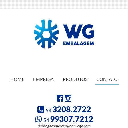
HOME
EMPRESA
PRODUTOS
CONTATO
3208.2722
54
99307.7212
54
dabliogecomercial@dablioge.com