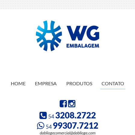
HOME
EMPRESA
PRODUTOS
CONTATO
3208.2722
54
99307.7212
54
dabliogecomercial@dablioge.com