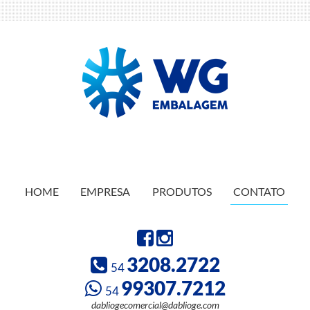
HOME
EMPRESA
PRODUTOS
CONTATO
3208.2722
54
99307.7212
54
dabliogecomercial@dablioge.com