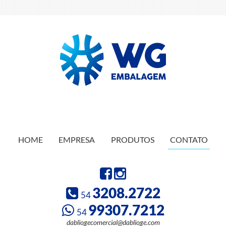
HOME
EMPRESA
PRODUTOS
CONTATO
3208.2722
54
99307.7212
54
dabliogecomercial@dablioge.com