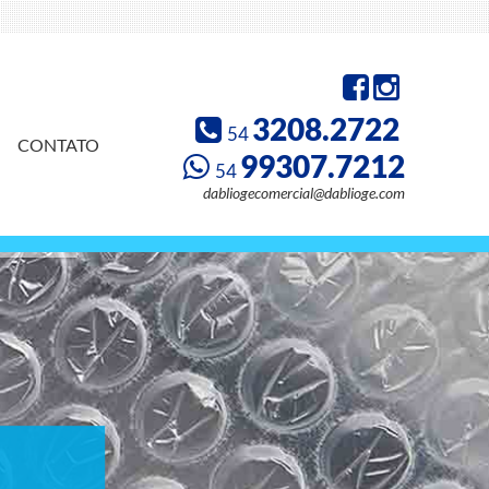
3208.2722
54
CONTATO
99307.7212
54
dabliogecomercial@dablioge.com